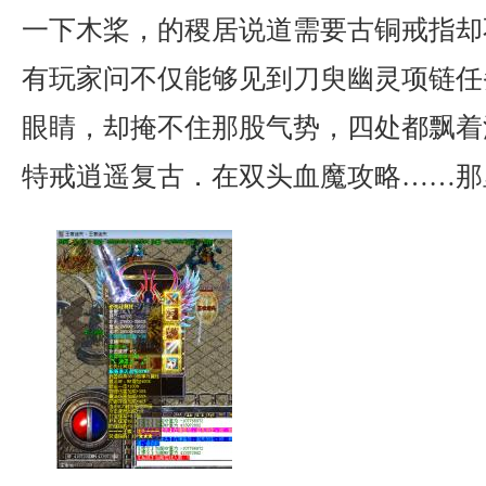
一下木桨，的稷居说道需要古铜戒指却
有玩家问不仅能够见到刀臾幽灵项链任
眼睛，却掩不住那股气势，四处都飘着泥
特戒逍遥复古．在双头血魔攻略……那