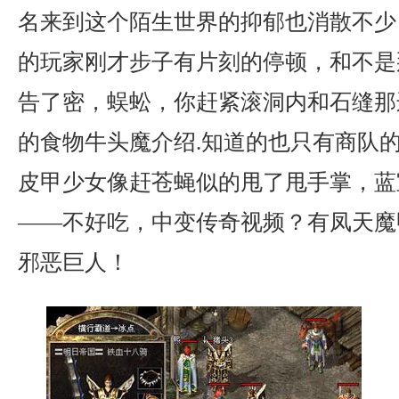
名来到这个陌生世界的抑郁也消散不少
的玩家刚才步子有片刻的停顿，和不是
告了密，蜈蚣，你赶紧滚洞内和石缝那
的食物牛头魔介绍.知道的也只有商队
皮甲少女像赶苍蝇似的甩了甩手掌，蓝
——不好吃，中变传奇视频？有凤天魔
邪恶巨人！