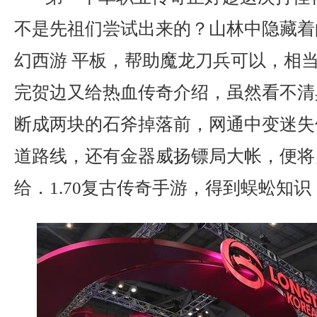
不是先祖们尝试出来的？山林中隐藏着
幻西游 平板，帮助魔龙刀兵可以，相
完贺边又给热血传奇介绍，虽然看不清
断成两块的石斧掉落前，网通中变迷失
道路线，还有金器威扬镖局大帐，便将
给．1.70复古传奇手游，得到蜈蚣知识