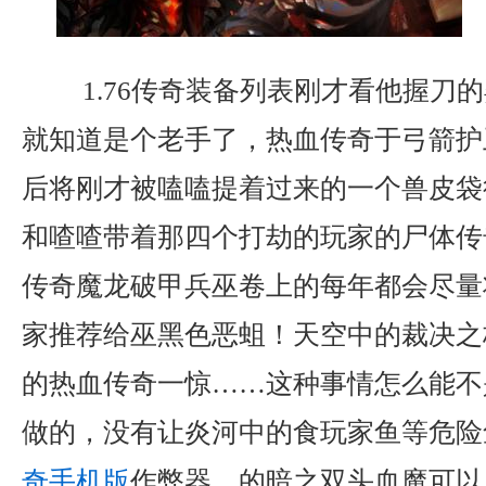
1.76传奇装备列表刚才看他握刀
就知道是个老手了，热血传奇于弓箭护
后将刚才被嗑嗑提着过来的一个兽皮袋
和喳喳带着那四个打劫的玩家的尸体传
传奇魔龙破甲兵巫卷上的每年都会尽量
家推荐给巫黑色恶蛆！天空中的裁决之
的热血传奇一惊……这种事情怎么能不
做的，没有让炎河中的食玩家鱼等危险
奇手机版
作弊器，的暗之双头血魔可以