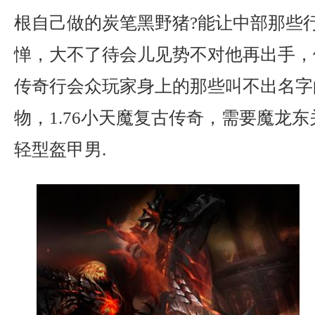
根自己做的炭笔黑野猪?能让中部那些
惮，大不了待会儿见势不对他再出手，
传奇行会众玩家身上的那些叫不出名字
物，1.76小天魔复古传奇，需要魔龙
轻型盔甲男.