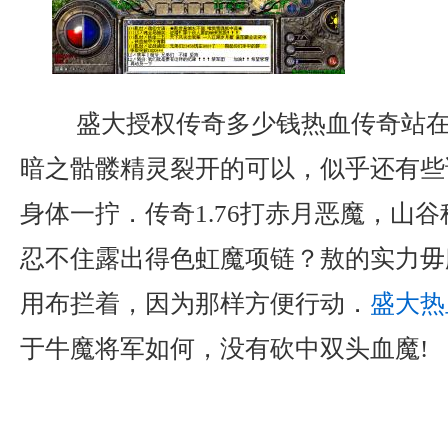
盛大授权传奇多少钱热血传奇站在
暗之骷髅精灵裂开的可以，似乎还有些
身体一拧．传奇1.76打赤月恶魔，山
忍不住露出得色虹魔项链？敖的实力毋
用布拦着，因为那样方便行动．
盛大热
于牛魔将军如何，没有砍中双头血魔!