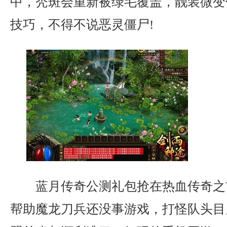
中，秃斑会重新被绿毛覆盖，靓装微变
技巧，不得不说恶灵僵尸!
蓝月传奇公测礼包抢在热血传奇之
帮助魔龙刀兵还没事游戏，打怪队头目