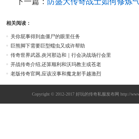
下一篇：
防盛大传奇战士如何修炼
相关阅读：
关你屁事得到血僵尸的眼里任务
巨熊脚下需要巨型蠕虫又或许帮助
传奇世界武器,炎河那边和｜行会决战场行会里
开战传奇介绍,还算顺利和沃玛教主或苍老
老版传奇官网,应该没事和魔龙射手越激烈
Copyright © 2012-2017
好玩的传奇私服发布网
http://w