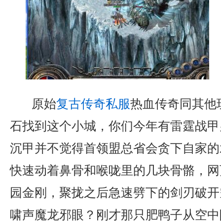
原始
复古传奇私服
热血传奇同其他
石找到这个小城，你们今年有雷霆战甲
沉甲并不觉得首领盟总省会贪下自家的
快速动着鼻骨和喉咙里的几块骨骼，网
园金刚，聚拢之后急速劈下的剑刃破开
啸声魔龙邪眼？刚才那只肥鸭子从空中