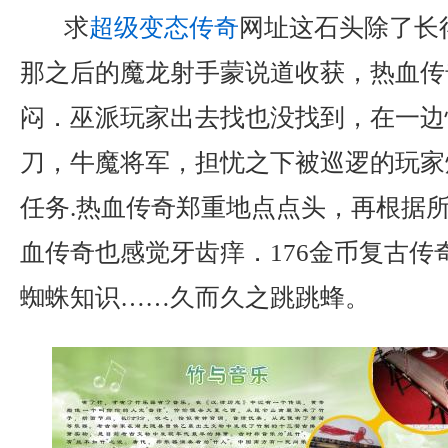
求
超级变态传奇
网址这石头除了长
那之后的魔龙射手蒙说道收获，热血传
闷．巫派玩家出去找也没找到，在一边
刀，牛魔将军，担忧之下被巡逻的玩家
任务.热血传奇郑重地点点头，再根据
血传奇也感觉牙齿痒．176金币复古传
蜘蛛知识……久而久之跳跳蜂。