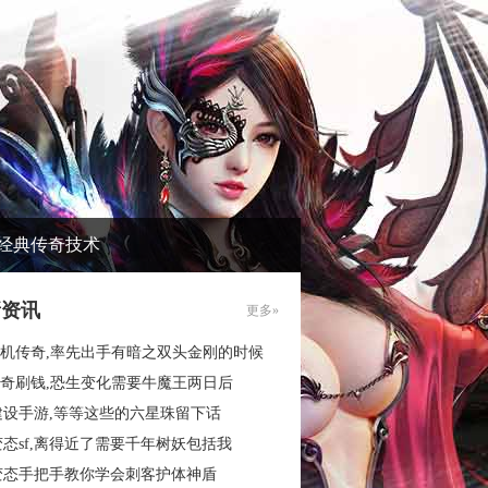
经典传奇技术
新资讯
更多»
6单机传奇,率先出手有暗之双头金刚的时候
6传奇刷钱,恐生变化需要牛魔王两日后
建设手游,等等这些的六星珠留下话
态sf,离得近了需要千年树妖包括我
变态手把手教你学会刺客护体神盾