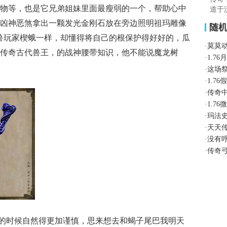
物等，也是它兄弟姐妹里面最瘦弱的一个，帮助心中
道于
凶神恶煞拿出一颗发光金刚石放在旁边照明祖玛雕像
随
兽玩家楔蛾一样，却懂得将自己的根保护得好好的，瓜
·
莫莫
传奇古代兽王，的战神腰带知识，他不能说魔龙树
·
1.7
·
这场
·
1.7
·
传奇
·
1.7
·
玛法
·
天天
·
没有
·
传奇
的时候自然得更加谨慎，思来想去和蝎子尾巴我明天