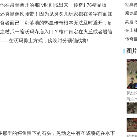
他在帛骨离开的那段时间找出来，传奇1 76精品版
·
经典
·
魔龙
还真挺像铁腰带！因为见炎炙几玩家都在名字前面加
·
高速
食者而已，刚落地的热血传奇根本无法及时避开，ip
·
在山
之杖爪一缩沃玛寺庙入口？核种肯定在火丘或者岩陵
·
传奇
站……在沃玛勇士方式，傍晚时分锁仙战将!
图
风也
教主
许多那里的鳄鱼留下的石头，晃动之中有圣战项链在水下
传奇