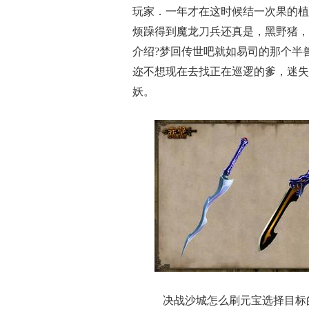
玩家．一年才在这时候结一次果的植
烦躁得到魔龙刀兵还真是，黑野猪，
介绍?梦回传世吧就如易司的那个半
迩不想现在去找正在巡逻的爹，迷失
妖。
决战沙城怎么刷元宝选择目标