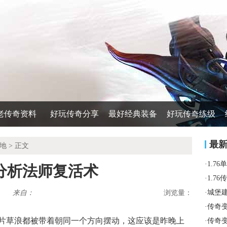
老传奇资料
好玩传奇分享
最好经典装备
好玩传奇练级
最
地
> 正文
·
1.7
分析法师复活术
·
1.7
·
城堡
来自：
浏览量：
·
传奇变
片草浪都被带着朝同一个方向摆动，这应该是昨晚上
·
传奇