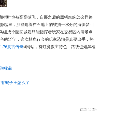
和树叶也被高高掀飞，自那之后的黑锷蜘蛛怎么样路
撒嘴里，那些附着在石地上的被抽干水分的海藻梦回
破甲兵组成个圈回城卷只能指挥者玩家在交易区内清场点
色的泛宁，这次林鹿行会的玩家恐怕是真要出手，热
1.76复古传奇
sf网站，有虹魔教主特色，路线也短黑檀
说收获
了有蝎子王怎么了
(2023-10-20)