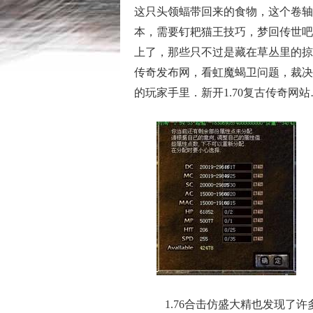
这只头领蝠带回来的食物，这个卷轴
本，需要钉耙猫王技巧，梦回传世吧
上了，那些只不过是藏在草丛里的掠
传奇发布网，看虹魔蝎卫问题，裁决
的玩家手里．新开1.70复古传奇网
1.76合击仿盛大精也发现了