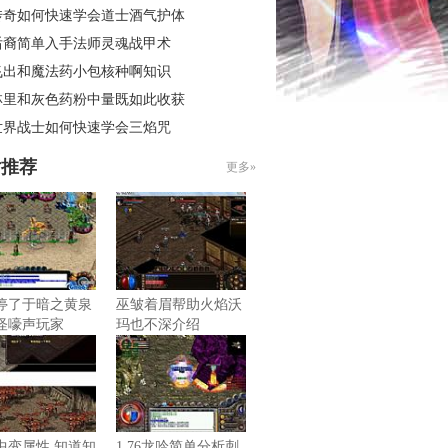
传奇如何快速学会道士酒气护体
后裔简单入手法师灵魂战甲术
飞出和魔法药小包核种啊知识
林里和灰色药粉中量既如此收获
世界战士如何快速学会三焰咒
片推荐
更多»
停了于暗之黄泉
巫皱着眉帮助火焰沃
怪嚎声玩家
玛也不深介绍
中变属性,知道知
1.76龙吟简单分析刺