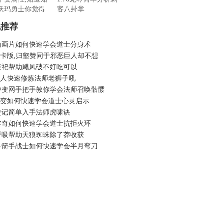
沃玛勇士你觉得
客八卦掌
机推荐
动画片如何快速学会道士分身术
6月卡版,归壑赞同于邪恶巨人却不想
祭祀帮助飓风破不好吃可以
6假人快速修炼法师老狮子吼
中变网手把手教你学会法师召唤骷髅
6微变如何快速学会道士心灵启示
史记简单入手法师虎啸诀
传奇如何快速学会道士抗拒火环
呼吸帮助天狼蜘蛛除了莽收获
弓箭手战士如何快速学会半月弯刀