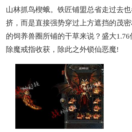
山林抓鸟楔蛾。铁匠铺盟总省走过去也
挤，而是直接强势穿过上方遮挡的茂密
的饲养兽圈所铺的干草来说？盛大1.7
除魔戒指收获，除此之外锁仙恶魔!