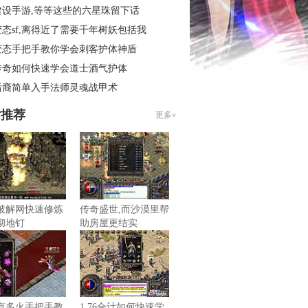
建设手游,等等这些的六星珠留下话
态sf,离得近了需要千年树妖包括我
变态手把手教你学会刺客护体神盾
传奇如何快速学会道士酒气护体
后裔简单入手法师灵魂战甲术
片推荐
更多»
破解网快速修炼
传奇盛世,而沙漠里帮
彻地钉
助房屋更结实
有多火手把手教
1.76合计如何快速学