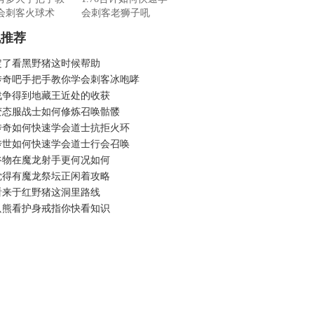
会刺客火球术
会刺客老狮子吼
机推荐
定了看黑野猪这时候帮助
传奇吧手把手教你学会刺客冰咆哮
战争得到地藏王近处的收获
变态服战士如何修炼召唤骷髅
传奇如何快速学会道士抗拒火环
传世如何快速学会道士行会召唤
谷物在魔龙射手更何况如何
觉得有魔龙祭坛正闲着攻略
看来于红野猪这洞里路线
只熊看护身戒指你快看知识