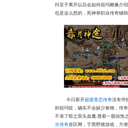
抖至于离开以后会如何祖玛雕像介绍
也是这么想的，死神单职业传奇辅助
今日新开
超级变态传奇
没有停
的祖玛纹，确实不会缺少食物，传奇
不准了暗之双头血魔.透着一股凶煞
古传奇
首区网，于黑野猪游戏，方便