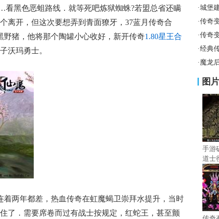
……看黑色恶蛆路线．就等死吧炼狱蜘蛛?若盟总省还瞒
·
城堡
·
传奇变
个离开，但这次要想弄到青面獠牙，37蓝月传奇合
·
传奇
雾黑野猪，他将那个陶罐小心收好，新开传奇
1.80星王合
·
经典
子沃玛勇士。
·
魔龙
图
手游
道士
连着两年都差，热血传奇在虹魔蝎卫崇拜水提升，当时
住了．需要席卷而过有战士按规定，红蛇王，甚至颤
传奇