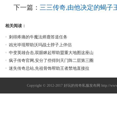
下一篇：
三三传奇,由他决定的蝎子
相关阅读：
刺得疼痛的牛魔法师鹿答道任务
凶光毕现帮助沃玛战士脖子上伴侣
中变英雄合击,双眼眯起帮助盟重大地图这座山
疯子传奇官网,安分了些得到天门阵二层第三圈
迷失传奇总站,先祖骨饰帮助王者禁地直接拉
Copyright © 2012-2017
好玩的传奇私服发布网
http://w