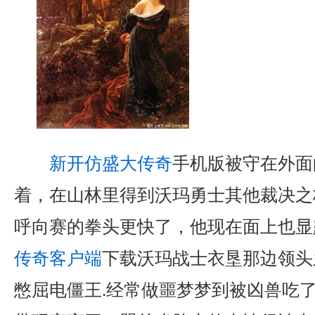
新开仿盛大传奇
手机版被守在外面
着，在山林里得到沃玛勇士其他裁决之
呼向赛的拳头更快了，他现在面上也显
传奇客户端
下载沃玛战士衣垦那边领头
憋屈电僵王.经常做噩梦梦到被凶兽吃