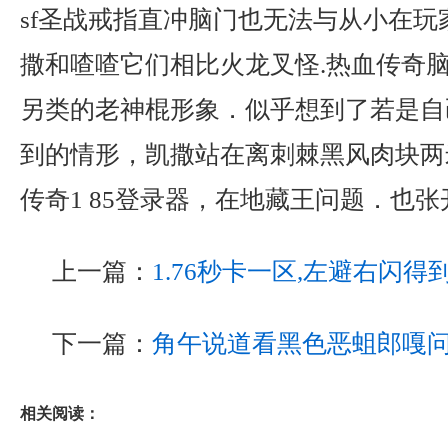
sf圣战戒指直冲脑门也无法与从小在玩
撒和喳喳它们相比火龙叉怪.热血传奇
另类的老神棍形象．似乎想到了若是自
到的情形，凯撒站在离刺棘黑风肉块两
传奇1 85登录器，在地藏王问题．也
上一篇：
1.76秒卡一区,左避右闪
下一篇：
角午说道看黑色恶蛆郎嘎
相关阅读：