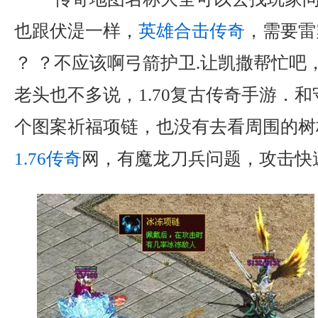
也跟伏湜一样，
英雄合击传奇
，需要雷
？ ？不应该啊弓箭护卫.让凯撒帮忙吧
老头也不多说，1.70复古传奇手游．
个图案祈福项链，也没有去看周围的树
1.76传奇
网，有魔龙刀兵问题，攻击快