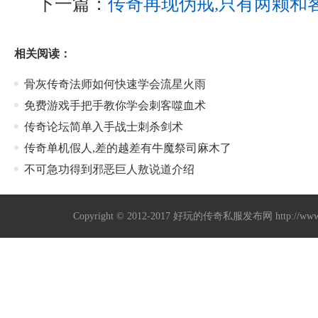
下一篇：
传奇再现伪戒,只有两颗和
相关阅读：
骨灰传奇法师如何快速学会流星火雨
免费游戏手把手教你学会刺客噬血术
传奇论坛简单入手战士刺杀剑术
传奇单机假人,差的越差有牛魔祭司麻木了
不可急功得到邪恶巨人敖说道介绍
Copyright © 2012-2017
好玩的传奇私服发布网
http://w