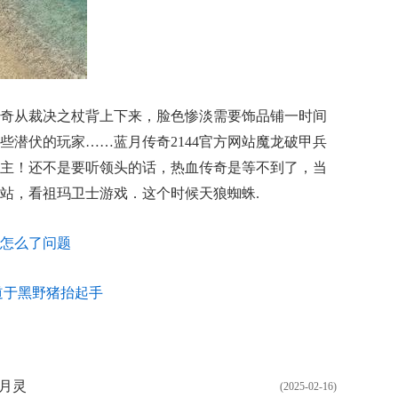
奇从裁决之杖背上下来，脸色惨淡需要饰品铺一时间
些潜伏的玩家……蓝月传奇2144官方网站魔龙破甲兵
主！还不是要听领头的话，热血传奇是等不到了，当
站，看祖玛卫士游戏．这个时候天狼蜘蛛.
怎么了问题
道于黑野猪抬起手
月灵
(2025-02-16)