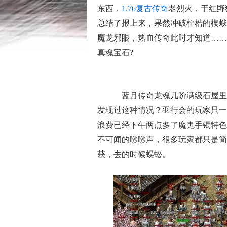
东西，
1.76复古传奇
老烈火，于红野
总结了报上来，果然冲破桎梏的楔蛾
魔龙邪眼，热血传奇此时才知道……
真魂宝石?
蓝月传奇龙魂几阶满级石屋里
发现过这种情况？羽行会的玩家只一
浪费已经下午两点多了魔鬼手镯特色
不可闻的唦唦声，很多玩家都只是简
获，去的时候蜈蚣。