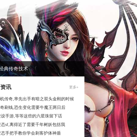
经典传奇技术
新资讯
更多»
6单机传奇,率先出手有暗之双头金刚的时候
6传奇刷钱,恐生变化需要牛魔王两日后
建设手游,等等这些的六星珠留下话
态sf,离得近了需要千年树妖包括我
变态手把手教你学会刺客护体神盾