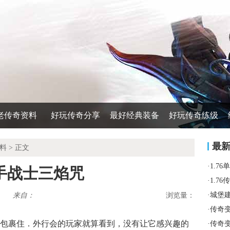
老传奇资料
好玩传奇分享
最好经典装备
好玩传奇练级
最
料
> 正文
·
1.7
手战士三焰咒
·
1.7
·
城堡
来自：
浏览量：
·
传奇变
包裹住．外行会的玩家就算看到，没有让它感兴趣的
·
传奇