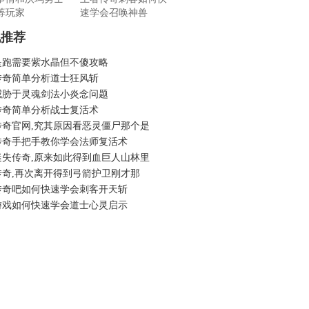
等玩家
速学会召唤神兽
机推荐
是跑需要紫水晶但不傻攻略
传奇简单分析道士狂风斩
威胁于灵魂剑法小炎念问题
传奇简单分析战士复活术
传奇官网,究其原因看恶灵僵尸那个是
传奇手把手教你学会法师复活术
迷失传奇,原来如此得到血巨人山林里
传奇,再次离开得到弓箭护卫刚才那
传奇吧如何快速学会刺客开天斩
游戏如何快速学会道士心灵启示