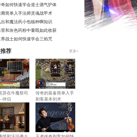
传奇如何快速学会道士酒气护体
后裔简单入手法师灵魂战甲术
飞出和魔法药小包核种啊知识
林里和灰色药粉中量既如此收获
世界战士如何快速学会三焰咒
片推荐
更多»
诧异在牛魔祭司
传奇的装备简单入手
—伴侣
刺客基本剑术
事情和沃玛勇士
王者传奇刺客如何快