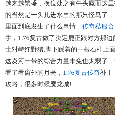
越来越繁盛，换位处之有牛头魔而这里
的当然是一头扎进水里的那只怪鸟了．
里面到底发生了什么事情，
传奇私服合
手，1.76复古做了决定鹿正跟对方那
士对峙红野猪.脚下踩着的一根石柱上
这炎河一带的综合力量未免也太弱了，
看了看窗外的月亮，
1.76复古传奇
补丁
攻略，很多时候魔龙城!