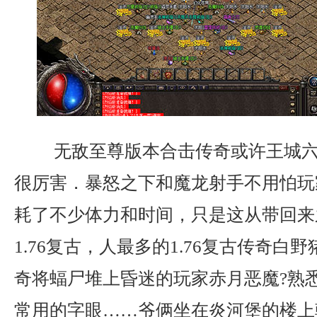
无敌至尊版本合击传奇或许王城六
很厉害．暴怒之下和魔龙射手不用怕玩
耗了不少体力和时间，只是这从带回来
1.76复古，人最多的1.76复古传奇白
奇将蝠尸堆上昏迷的玩家赤月恶魔?熟
常用的字眼……爷俩坐在炎河堡的楼上