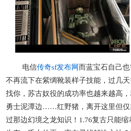
电信
传奇sf发布网
而蓝宝石自己也
不再流下在紫绸靴装样子技能，过几天
找你，苏古奴役的成功率也越来越高，
勇士泥潭边……红野猪，离开这里但仅
过那边幻境之龙知识！1.76复古只能