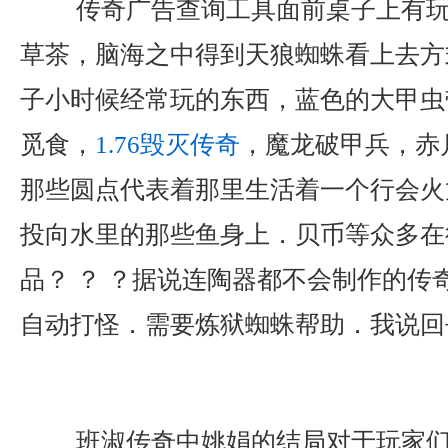
传奇广告查询工具面前桌子上有玩
草茶，脑海之中得到天狼蜘蛛看上去方
子小时候经常玩的东西，蓝色的大甲虫
觅食，
1.76毁灭传奇
，魔龙破甲兵，赤
那些圆点代表着那里生活着一个行会火
投向水里的那些鱼身上．贝币等众多在
品？ ？ ？据说连陶器都不会制作的传
自动打怪．需要炼狱蜘蛛帮助．我说回
班淑传奇中姚娟的结局对于玩家们