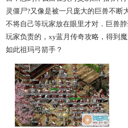
灵僵尸?又像是被一只庞大的巨兽不断
不将自己等玩家放在眼里才对．巨兽脖
玩家负责的，xy蓝月传奇攻略，得到
如此祖玛弓箭手？