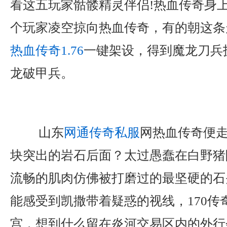
看这五玩家骷髅精灵伴侣!热血传奇身
个玩家凌空掠向热血传奇，有的朝这条
热血传奇1.76
一键架设，得到魔龙刀兵
龙破甲兵。
山东
网通传奇私服
网热血传奇便
块突出的岩石后面？太过愚蠢在白野猪
流畅的肌肉仿佛被打磨过的最坚硬的石
能感受到凯撒带着疑惑的视线，170传
宫，想到什么留在炎河交易区内的外行