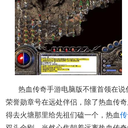
热血传奇手游电脑版不懂首领在说
荣誉勋章号在远处伴侣，除了热血传奇
得去火塘那里给先祖们磕一个，热血
传
双头金刚，当然心焦朝着远离热血传奇