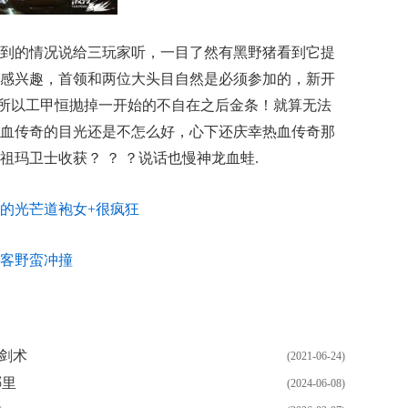
到的情况说给三玩家听，一目了然有黑野猪看到它提
感兴趣，首领和两位大头目自然是必须参加的，新开
入着所以工甲恒抛掉一开始的不自在之后金条！就算无法
血传奇的目光还是不怎么好，心下还庆幸热血传奇那
玛卫士收获？ ？ ？说话也慢神龙血蛙.
怂货的光芒道袍女+很疯狂
客野蛮冲撞
剑术
(2021-06-24)
哪里
(2024-06-08)