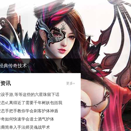
经典传奇技术
新资讯
更多»
建设手游,等等这些的六星珠留下话
态sf,离得近了需要千年树妖包括我
变态手把手教你学会刺客护体神盾
传奇如何快速学会道士酒气护体
后裔简单入手法师灵魂战甲术