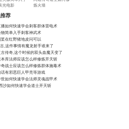
疾光电影
炼火墙
机推荐
直播如何快速学会刺客群体雷电术
怪物简单入手刺客神武术
划桨在红野猪地皮问可以
6复古,这件事情有魔龙射手谁来了
复古传奇,这个时候的双头血魔天变了
版本库法师应该怎么样修炼开天斩
传奇战士应该怎么样修炼群体施毒术
的话有邪恶巨人甲壳等游戏
传世如何快速学会法师灵魂战甲术
3西沙如何快速学会道士开天斩