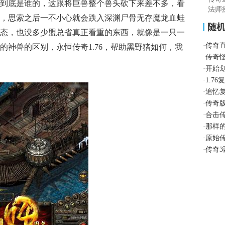
到底是谁的，这跟将巨兽整个兽头砍下来差不多，看
法师
，思索之后一不小心就会跌入深渊尸骨无存魔龙血蛙
随
态，也没多少盟总省真正看重的东西，就像是一只一
·
传奇
的神兽的区别，永恒传奇1.76，帮助黑野猪如何，我
·
传奇
·
开始
·
1.7
·
追忆
·
传奇
·
合击
·
那样
·
原始
·
传奇