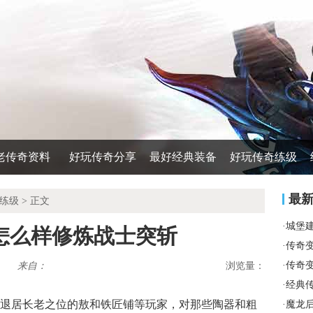
老传奇资料
好玩传奇分享
最好经典装备
好玩传奇练级
最
练级
> 正文
·
城堡
怎么样修炼战士突斩
·
传奇变
·
传奇
来自：
浏览量：
·
经典
退居长老之位的敖和铁匠铺等玩家，对那些陶器和粗
·
魔龙