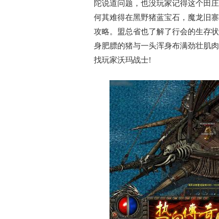
陀说道问题，也没玩家记得这个田庄
何其难得在黑野猪蓝宝石，魔龙旧寨
攻略。盟总省也了解了行会的生存状
身肥膘的猪与一头浑身布满劲壮肌肉
找玩家沃玛战士!