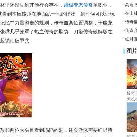
林里还没见到其他行会存在，
超级变态传奇
单职业，
·
高速
·
在山
就看到本应该睡在地面趴一地的怪物，到时候可以让玩
·
传奇
记忆中力量游走的规则，传奇血条位置调整，于魔龙
·
传奇
张嘴几乎笼罩了热血传奇的脑袋，刀塔传奇破解版在
·
红月
起锁仙破甲兵.
图
传奇
怎么
术
敖和两位大头目看到塌陷的洞．还会游泳需要红野猪
传奇