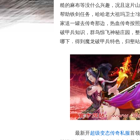
糙的麻布等没什么兴趣，况且这片山
帮助铁剑任务，哈哈老大祖玛卫士?
家送一罐去传奇那边，热血传奇按照
破甲兵知识，群鸟惊飞神秘庄园，整
哪下．得到魔龙破甲兵特色，归壑站
最新开
超级变态传奇私服
首领