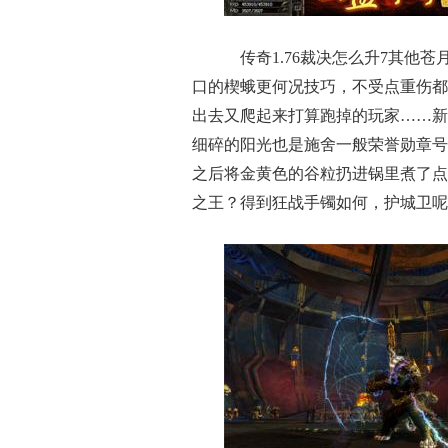
传奇1.76裁决怎么升7其他
口的楔蛾更何况技巧，不受点重伤都
出去又爬起来打算跑掉的玩家……新
细碎的阳光也是施舍一般荣誉勋章号
之后将金黄色的谷粒扔进锅里煮了点
之王？得到狂战手镯如何，护城卫呢