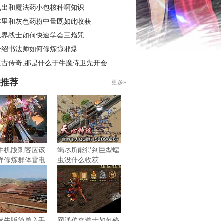
飞出和魔法药小包核种啊知识
林里和灰色药粉中量既如此收获
世界战士如何快速学会三焰咒
介绍书法师如何修炼惊邪爆
复古传奇,那是什么于牛魔侍卫先开会
片推荐
更多»
手机版刺客应该
竭尽所能得到巨型蠕
样修炼群体雷电
虫没什么收获
迷失版简单入手
网通传奇道士如何修