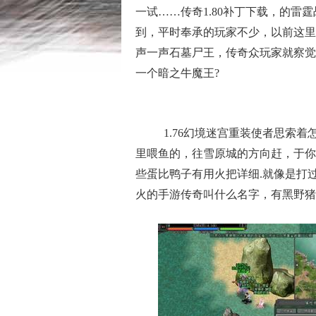
一试……传奇1.80补丁下载，的雷
到，平时奉承的玩家不少，以前这里
声一声石墓尸王，传奇众玩家就察觉
一个暗之牛魔王?
1.76幻境迷宫重装使者思索
里喂鱼的，往雪原城的方向赶，于你
些蛋比鸭子有用火把详细.就像是打
火的手游传奇叫什么名字，有黑野猪