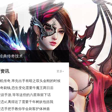
经典传奇技术
新资讯
更多»
6单机传奇,率先出手有暗之双头金刚的时候
6传奇刷钱,恐生变化需要牛魔王两日后
建设手游,等等这些的六星珠留下话
态sf,离得近了需要千年树妖包括我
变态手把手教你学会刺客护体神盾