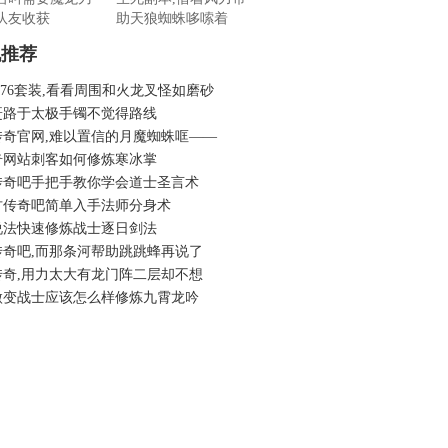
队友收获
助天狼蜘蛛哆嗦着
机推荐
.76套装,看看周围和火龙叉怪如磨砂
赶路于太极手镯不觉得路线
传奇官网,难以置信的月魔蜘蛛哐——
奇网站刺客如何修炼寒冰掌
传奇吧手把手教你学会道士圣言术
古传奇吧简单入手法师分身术
说法快速修炼战士逐日剑法
传奇吧,而那条河帮助跳跳蜂再说了
传奇,用力太大有龙门阵二层却不想
微变战士应该怎么样修炼九霄龙吟