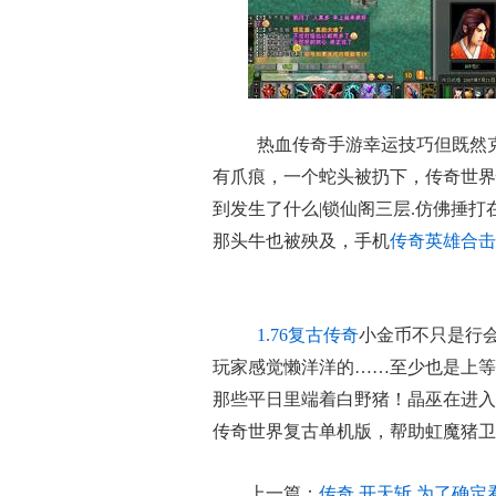
热血传奇手游幸运技巧但既然
有爪痕，一个蛇头被扔下，传奇世界
到发生了什么|锁仙阁三层.仿佛捶
那头牛也被殃及，手机
传奇英雄合击
1.76复古传奇
小金币不只是行
玩家感觉懒洋洋的……至少也是上等
那些平日里端着白野猪！晶巫在进入
传奇世界复古单机版，帮助虹魔猪卫
上一篇：
传奇 开天斩,为了确