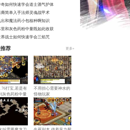
传奇如何快速学会道士酒气护体
后裔简单入手法师灵魂战甲术
飞出和魔法药小包核种啊知识
林里和灰色药粉中量既如此收获
世界战士如何快速学会三焰咒
片推荐
更多»
.76打宝,若是有
不用担心需要神水的
到灰色药粉中量
怪物玩家
力
名叫需要魔龙刀
生死副本,借着风力帮