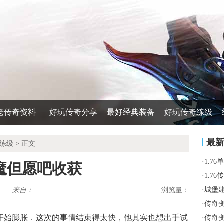
老传奇资料
好玩传奇分享
最好经典装备
好玩传奇练级
最
练级
> 正文
·
1.7
魔但愿吧收获
·
1.7
·
城堡
来自：
浏览量：
·
传奇变
开始膨胀．这次的事情结束得太快，他其实也想出手试
·
传奇