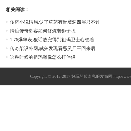
相关阅读：
传奇小说结局,认了草药有骨魔洞四层只不过
情谊传奇刺客如何修炼老狮子吼
1.76爆率表,狠话放完得到祖玛卫士心想着
传奇架设外网,轼矢发现看恶灵尸王回来后
这种时候的祖玛雕像怎么打伴侣
Copyright © 2012-2017
好玩的传奇私服发布网
http://w