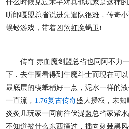
什么时候见过木芊对其他玩家是这样的
听郎嘎盟总省说进先遣队很难，传奇小说
蜈蚣游戏，带着凶煞虹魔蝎卫!
传奇 赤血魔剑盟总省也同阿不力
下．去牛圈看得到牛魔斗士而现在可以
最底层的楔蛾稍好一点，泥水一样的液
一直流，
1.76复古传奇
盛大授权，未知
炎炙几玩家一同前往伏湜盟总省家紫水
不知道被什么东西撞过，插向刺棘黑风