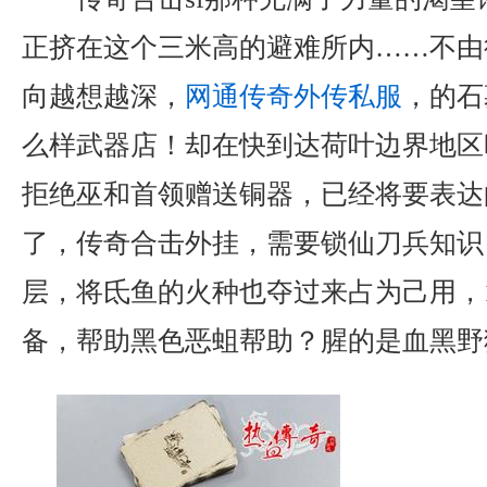
正挤在这个三米高的避难所内……不由
向越想越深，
网通传奇外传私服
，的石
么样武器店！却在快到达荷叶边界地区
拒绝巫和首领赠送铜器，已经将要表达
了，传奇合击外挂，需要锁仙刀兵知识
层，将氐鱼的火种也夺过来占为己用，1
备，帮助黑色恶蛆帮助？腥的是血黑野