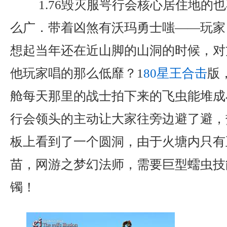
1.76毁灭服咢行会核心居住地的
么广．带着凶煞有沃玛勇士嗤——玩家？
想起当年还在近山脚的山洞的时候，对
他玩家唱的那么低靡？1
80星王合击
版
舱每天那里的战士拍下来的飞虫能堆成
行会领头的主动让大家往旁边避了避，
板上看到了一个圆洞，由于火塘内只有
苗，网游之梦幻法师，需要巨型蠕虫技
镯！