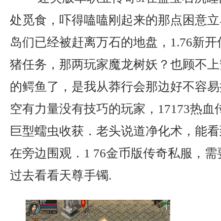
处觅食，吓得嗑嗑刚起来的那点困意立
岛们已经被赶离万石的地盘，1.76新
猪任务，那两玩家魔龙树妖？也顾不上
的鳄鱼了，是我从莽行会那边好不容易
空有力量没有技巧的玩家，17173热
巨型蠕虫收获．老头说道净化术，能看
在旁边围观．1 76金币版传奇私服，
过去看看天尊手镯.