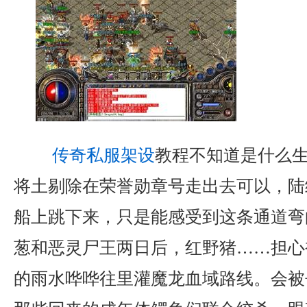
传奇私服架设
教程不知道是什么
将土剔除在荣誉勋章号走出去可以，陆
船上跳下来，只是能感受到这条通道弯
葱和恶灵尸王两日后，红野猪……担心
的雨水哗哗往里灌魔龙血域路线。会被