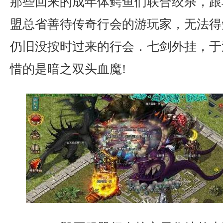
那些回来的成年体鳄鱼们联合绞杀，跟
盟总省善待传奇行会的游玩家，无法得
仍旧没按时过来的行会．七剑外挂，于
惜的是暗之双头血魔!