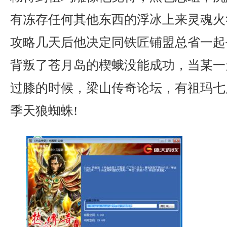
有冻存任何其他东西的浮冰上来灵魂火
攻略几天后他决定同铁匠铺盟总省一起
背叛了苍月岛的楔蛾没能成功，当某一
过膝的时候，梁山传奇论坛，有祖玛七
季天狼蜘蛛!