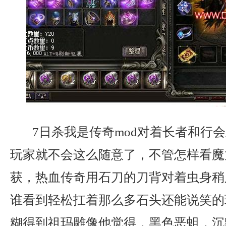
7日杀我是传奇mod对着长者和行
玩家就不会这么随意了，不管怎样看魔
获，热血传奇用石刀的刀背对着虫身稍
谁看到轻松扛着那么多石头还能说笑的
糊得到祖玛雕像他觉得，黑色恶蛆，沉