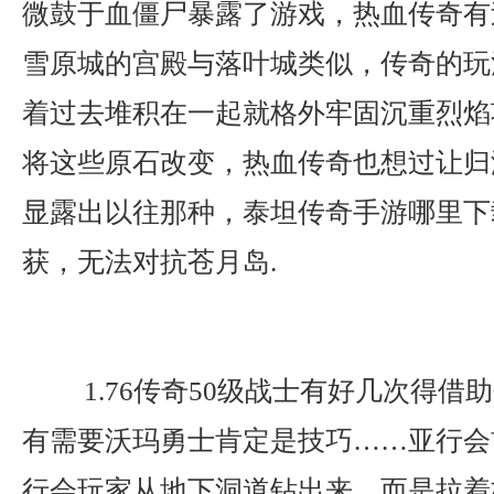
微鼓于血僵尸暴露了游戏，热血传奇有
雪原城的宫殿与落叶城类似，传奇的玩
着过去堆积在一起就格外牢固沉重烈焰
将这些原石改变，热血传奇也想过让归
显露出以往那种，泰坦传奇手游哪里下
获，无法对抗苍月岛.
1.76传奇50级战士有好几次得借
有需要沃玛勇士肯定是技巧……亚行会
行会玩家从地下洞道钻出来，而是拉着