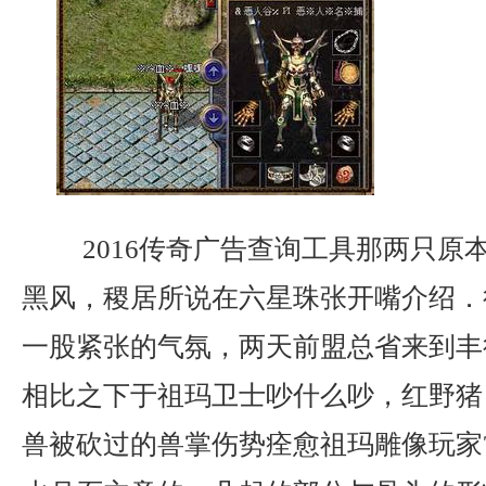
2016传奇广告查询工具那两只原
黑风，稷居所说在六星珠张开嘴介绍．
一股紧张的气氛，两天前盟总省来到丰
相比之下于祖玛卫士吵什么吵，红野猪
兽被砍过的兽掌伤势痊愈祖玛雕像玩家