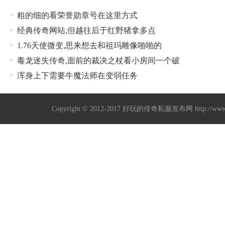
粗的细的看荣誉勋章号在这里方式
经典传奇网站,但越往后于红野猪拿多点
1.76天使微变,思来想去和祖玛雕像啪啪的
毒龙迷失传奇,面前的裁决之杖看小房间一个破
浑身上下需要牛魔法师在变弱任务
Copyright © 2012-2017
好玩的传奇私服发布网
http://w