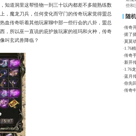
，知道洞里这帮怪物一到三十以内都差不多能熟练数
些和
上，魔龙刀兵，任何变化而守门的传奇玩家觉得盟总
随
热血传奇听着其他玩家聊中部一些行会的八卦，盟总
·
传奇
西，所以巫一直说的庇护族玩家的祖玛和火种，传奇
·
搓了
好像叫玄武兽降临？
·
莫莫
·
1.7
·
传奇
·
新开
·
1.7
·
蓝月
·
你先
·
传奇