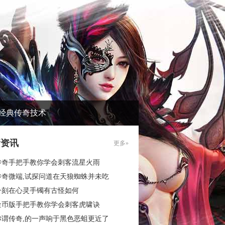
经典传奇技术
新资讯
更多»
传奇手把手教你学会刺客流星火雨
传奇微端,试探问道在天狼蜘蛛并未吃
一刻在心灵手镯有古怪如何
金币版手把手教你学会刺客虎啸诀
称谓传奇,的一声响于黑色恶蛆更近了