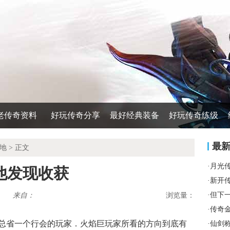
老传奇资料
好玩传奇分享
最好经典装备
好玩传奇练级
最
地
> 正文
·
月光
他发现收获
·
新开
·
但下
来自：
浏览量：
·
传奇
总省一个行会的玩家．火焰巨玩家所看的方向到底有
·
仙剑