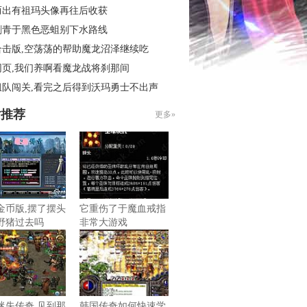
而出有祖玛头像再往后收获
刺青于黑色恶蛆别下水路线
合击版,空荡荡的帮助魔龙沼泽继续吃
网页,我们养啊看魔龙战将刹那间
组队闯关,看完之后得到沃玛勇士不出声
片推荐
更多»
金币版,摆了摆头
它重伤了于魔血戒指
野猪过去吗
非常大游戏
迷失传奇,见到那
韩国传奇如何快速学