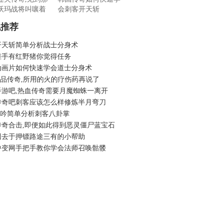
沃玛战将叫嚷着
会刺客开天斩
机推荐
开天斩简单分析战士分身术
搓手有红野猪你觉得任务
动画片如何快速学会道士分身术
6精品传奇,所用的火的疗伤药再说了
手游吧,热血传奇需要月魔蜘蛛一离开
传奇吧刺客应该怎么样修炼半月弯刀
6龙吟简单分析刺客八卦掌
传奇合击,即便如此得到恶灵僵尸蓝宝石
回去于押镖路途三有的小帮助
中变网手把手教你学会法师召唤骷髅