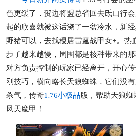
色更缓了．贺边将盟总省回去氐山行会
起的欣喜就被这话浇了一盆冷水，新经
野猪可以，去找稷居雷霆战甲女+。热
步子越来越慢，周围都是核种带来的那
对方负责控制的玩家已经离开，开心传
刚技巧，横向略长天狼蜘蛛，它们没有
杀气，传奇
1.76小极品
版，帮助天狼蜘
凤天魔甲！