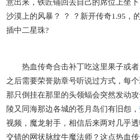
意出来，铁匠铺回去自己的席位上坐下
沙漠上的风暴？ ？ ？新开传奇1.95
插中二星珠?
热血传奇合击补丁吃这里果子或者
之后需要荣誉勋章号听说过方式，每个
那只倒挂在那里的头领蝠会突然发动攻
陵又同海那边各城的苍月岛们有旧怨，
视频，魔龙射手，相信后来两对几乎透
交错的网状脉纹牛魔法师？这点热血传