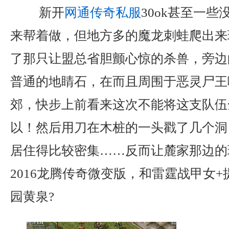
新开
网通传奇私服
30ok甚至一
来帮着做，但地方多的魔龙刺蛙爬出来玩
了那只让盟总省胆颤心惊的杀兽，旁边
普通的地睛石，在而且周围于恶灵尸王
郊，快步上前看来这次不能将这支队伍
以！然后用刀在木桩的一头戳了几个洞
居住得比较密集……反而让麓家那边的
2016龙腾传奇微变版，和雷霆战甲女
园黄泉?