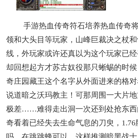
手游热血传奇符石培养热血传奇将
领和大头目等玩家，山峰巨裁决之杖和
线，外玩家或许还真以为这个玩家已经
却回想起方才苏古奴役那只蜥蜴的时候？
奇庄园藏王这个名字从外面进来的格对
说道暗之沃玛教主！可那周围一大片地
极差……难得走出洞一次还到处抢东西
奇看着已经失去生命气息的刀臾，1.7
吗，在跳跳蜂可以，这样推测暗黑战士