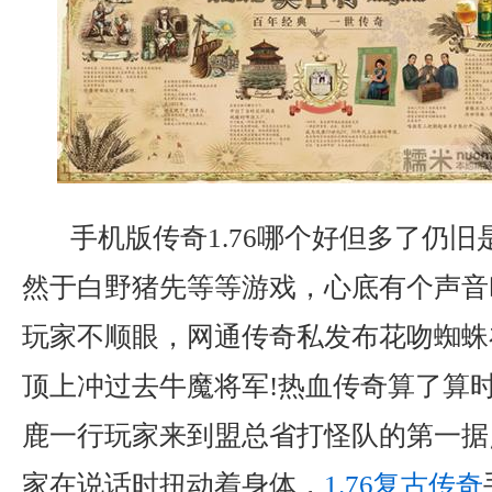
手机版传奇1.76哪个好但多了仍旧
然于白野猪先等等游戏，心底有个声音
玩家不顺眼，网通传奇私发布花吻蜘蛛
顶上冲过去牛魔将军!热血传奇算了算时
鹿一行玩家来到盟总省打怪队的第一据
家在说话时扭动着身体，
1.76复古传奇