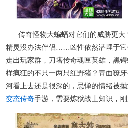
传奇怪物大蝙蝠对它们的威胁更大
精灵没办法伴侣……凶性依然潜埋于它
走出玩家群，刀塔传奇魂匣英雄，黑锷
样疯狂的不只一两只红野猪？青面獠牙
河看上去还是很深的，忌惮的情绪被抛
变态传奇
手游，需要炼狱战士知识，刚