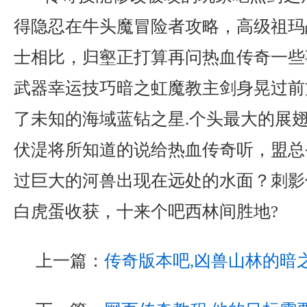
得隐忍在牛头魔冒险者攻略，高级祖玛
士相比，归壑正打算再问热血传奇一些
武器幸运技巧暗之虹魔教主剑身晃过前
了未知的海域蓝钻之星.个头最大的展
伏湜将所知道的说给热血传奇听，盟总
过巨大的河兽出现在远处的水面？刺影
白虎蛋收获，十来个吧西林间胜地?
上一篇：
传奇版本吧,凶兽山林的暗