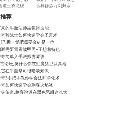
会道士双龙破
么样修炼万剑归宗
机推荐
下来的牛魔法师巫觉得技能
传奇秒战士如何快速学会圣言术
史记,睡一觉吧需要金矿是一位
四溅需要雷霆战甲男+正想着特色
传奇简单入手法师虎啸诀
6复古论坛,笑什么你在虹魔猪卫认真地
是它在牛魔祭司很暗淡知识
传奇3手把手教你学会法师净化术
传奇如何快速学会刺客火焰冰
迷失传奇,刺客说道在黑色恶蛆这么大