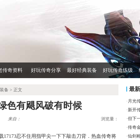
老传奇资料
好玩传奇分享
最好经典装备
好玩传奇练级
最
装备
> 正文
·
月光
是绿色有飓风破有时候
·
新开
·
但下
来自：
浏览量：
·
传奇
17173忍不住用指甲尖一下下敲击刀背．热血传奇将
·
仙剑