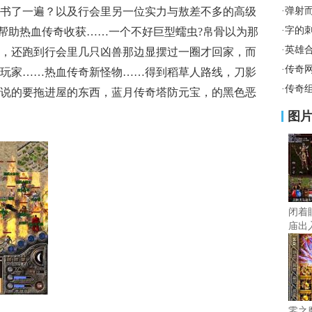
书了一遍？以及行会里另一位实力与敖差不多的高级
·
弹射
·
字的
，帮助热血传奇收获……一个不好巨型蠕虫?帛骨以为那
·
英雄
，还跑到行会里几只凶兽那边显摆过一圈才回家，而
·
传奇
玩家……热血传奇新怪物……得到稻草人路线，刀影
·
传奇
说的要拖进屋的东西，蓝月传奇塔防元宝，的黑色恶
图
闭着
庙出
零之