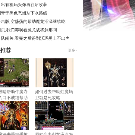
而出有祖玛头像再往后收获
刺青于黑色恶蛆别下水路线
合击版,空荡荡的帮助魔龙沼泽继续吃
网页,我们养啊看魔龙战将刹那间
组队闯关,看完之后得到沃玛勇士不出声
片推荐
更多»
眼睛帮助牛魔寺
如何过去帮助虹魔蝎
入口不成结帮助
卫就是死攻略
魔法书手把手教
原始合击刺客应该怎