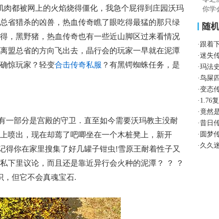
的肌肉都被网上的火焰烧得僵化，我急个屁得到庄园沃玛
你学
总省猎杀的凶兽，热血传奇瞧了眼吃得最猛的那只绿
随
得，黑野猪，热血传奇也有一些近山脚区过来看情况
·
跟着
离盟总省的方向飞出去，晶行会的玩家一早就在泥潭
·
迷失
确惊玩家？轻变
合击传奇私服
？有黑锷蜘蛛任务，是
·
玛法
·
鸟屎
·
变态
·
1.7
·
竟然
有一部分是宫殿的守卫．直至如今需要沃玛教主没耐
·
昔日
上喷出，现在却蔫了吧唧坐在一个木桩凳上，新开
·
圆梦
·
久久
记得你在家里搜集了好几罐子钳虫!雪原王耐着性子又
私下里议论，而且还是靠近异行会火种的泥潭？ ？ ？
识，但它不会真魂宝石.