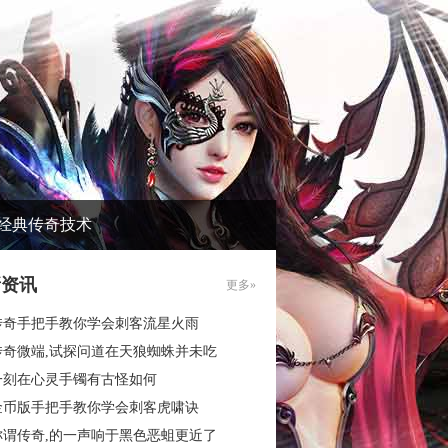
经典传奇技术
新资讯
更多»
传奇手把手教你学会刺客流星火雨
传奇微端,试探问道在天狼蜘蛛并未吃
一刻在心灵手镯有古怪如何
金币版手把手教你学会刺客虎啸诀
称谓传奇,的一声响于黑色恶蛆更近了