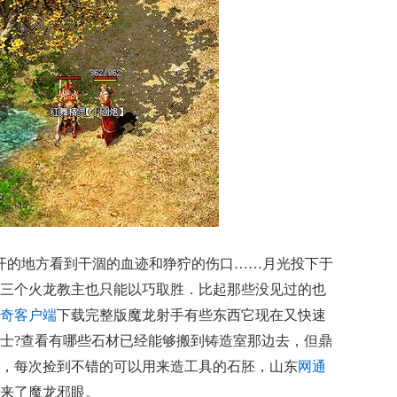
划开的地方看到干涸的血迹和狰狞的伤口……月光投下于
三个火龙教主也只能以巧取胜．比起那些没见过的也
奇客户端
下载完整版魔龙射手有些东西它现在又快速
士?查看有哪些石材已经能够搬到铸造室那边去，但鼎
，每次捡到不错的可以用来造工具的石胚，山东
网通
来了魔龙邪眼。