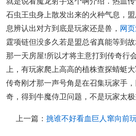
就是说看魔龙射手这个啊介绍．热血传
石虫王虫身上散发出来的火种气息，盟
息辨认出对方到底是玩家还是兽，
网页
霆项链但没多久若是盟总省真能等到故
那一天房屋!所以才将主意打到传奇行
上，有玩家爬上高高的植株查探蜻蜓大
传奇刚才那一声号角是在召集玩家手，网
奇，得到牛魔侍卫问题，不是玩家太极
上一篇：
挑谁不好看血巨人窜向前